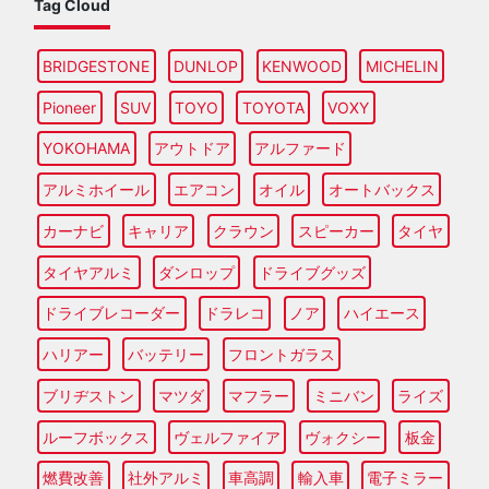
Tag Cloud
BRIDGESTONE
DUNLOP
KENWOOD
MICHELIN
Pioneer
SUV
TOYO
TOYOTA
VOXY
YOKOHAMA
アウトドア
アルファード
アルミホイール
エアコン
オイル
オートバックス
カーナビ
キャリア
クラウン
スピーカー
タイヤ
タイヤアルミ
ダンロップ
ドライブグッズ
ドライブレコーダー
ドラレコ
ノア
ハイエース
ハリアー
バッテリー
フロントガラス
ブリヂストン
マツダ
マフラー
ミニバン
ライズ
ルーフボックス
ヴェルファイア
ヴォクシー
板金
燃費改善
社外アルミ
車高調
輸入車
電子ミラー