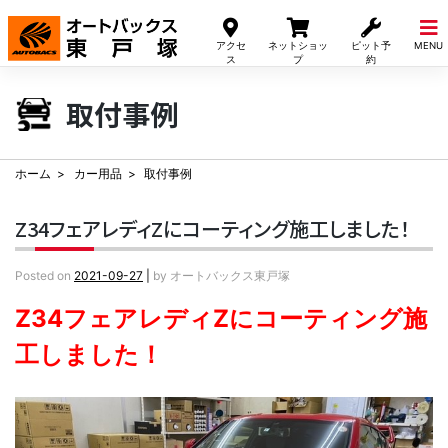
Skip
to
アクセ
ネットショッ
ピット予
MENU
content
ス
プ
約
取付事例
ホーム
カー用品
取付事例
Z34フェアレディZにコーティング施工しました！
Posted on
2021-09-27
|
by
オートバックス東戸塚
Z34フェアレディZにコーティング施
工しました！