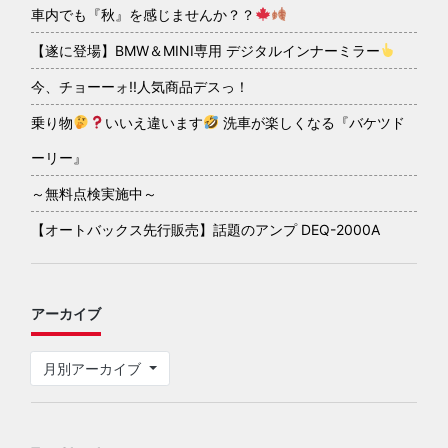
車内でも『秋』を感じませんか？？
【遂に登場】BMW＆MINI専用 デジタルインナーミラー
今、チョーーォ!!人気商品デスっ！
乗り物
いいえ違います
洗車が楽しくなる『バケツド
ーリー』
～無料点検実施中～
【オートバックス先行販売】話題のアンプ DEQ-2000A
アーカイブ
月別アーカイブ