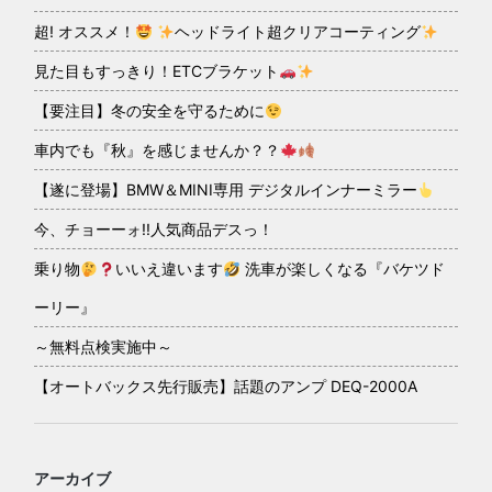
超! オススメ！
ヘッドライト超クリアコーティング
見た目もすっきり！ETCブラケット
【要注目】冬の安全を守るために
車内でも『秋』を感じませんか？？
【遂に登場】BMW＆MINI専用 デジタルインナーミラー
今、チョーーォ!!人気商品デスっ！
乗り物
いいえ違います
洗車が楽しくなる『バケツド
ーリー』
～無料点検実施中～
【オートバックス先行販売】話題のアンプ DEQ-2000A
アーカイブ