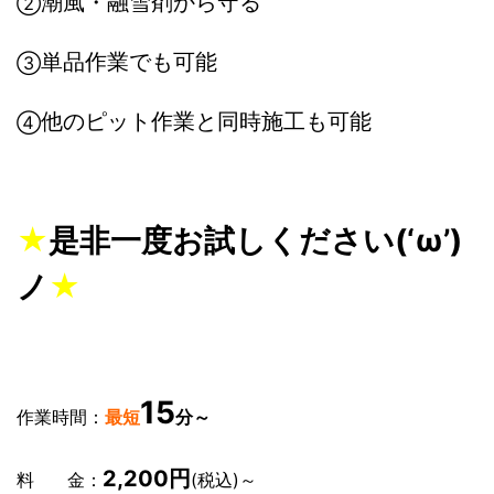
潮風・融雪剤から守る
②
単品作業でも可能
③
他のピット作業と同時施工も可能
④
★
是非一度お試しください(‘ω’)
ノ
★
15
作業時間：
最短
分～
2,200円
料 金：
(税込)～