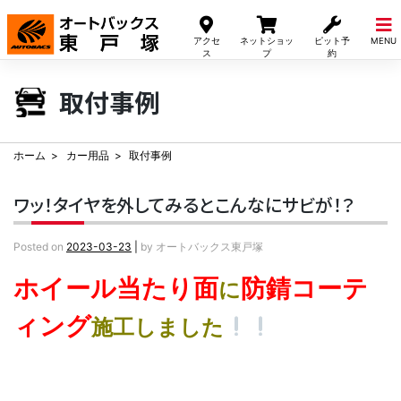
Skip
to
アクセ
ネットショッ
ピット予
MENU
content
ス
プ
約
取付事例
ホーム
カー用品
取付事例
ワッ！タイヤを外してみるとこんなにサビが！？
Posted on
2023-03-23
|
by
オートバックス東戸塚
ホイール当たり面
防錆コーテ
に
ィング
施工しました