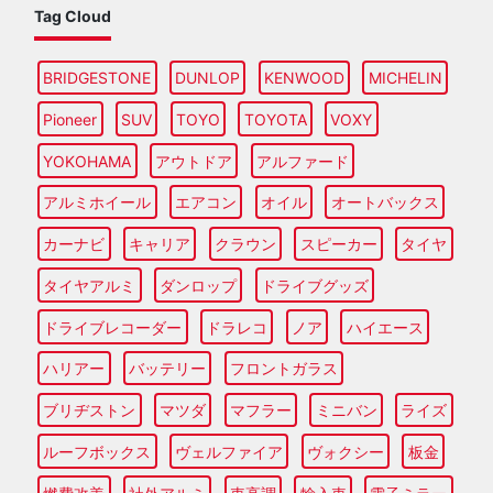
Tag Cloud
BRIDGESTONE
DUNLOP
KENWOOD
MICHELIN
Pioneer
SUV
TOYO
TOYOTA
VOXY
YOKOHAMA
アウトドア
アルファード
アルミホイール
エアコン
オイル
オートバックス
カーナビ
キャリア
クラウン
スピーカー
タイヤ
タイヤアルミ
ダンロップ
ドライブグッズ
ドライブレコーダー
ドラレコ
ノア
ハイエース
ハリアー
バッテリー
フロントガラス
ブリヂストン
マツダ
マフラー
ミニバン
ライズ
ルーフボックス
ヴェルファイア
ヴォクシー
板金
燃費改善
社外アルミ
車高調
輸入車
電子ミラー