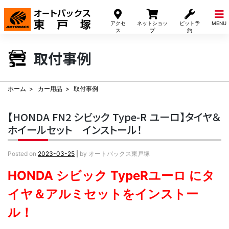
Skip
to
アクセ
ネットショッ
ピット予
MENU
content
ス
プ
約
取付事例
ホーム
カー用品
取付事例
【HONDA FN2 シビック Type-R ユーロ】タイヤ＆
ホイールセット インストール！
Posted on
2023-03-25
|
by
オートバックス東戸塚
HONDA シビック TypeRユーロ に
タ
イヤ＆アルミセットをインストー
ル！