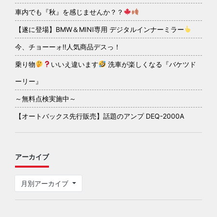
車内でも『秋』を感じませんか？？
【遂に登場】BMW＆MINI専用 デジタルインナーミラー
今、チョーーォ!!人気商品デスっ！
乗り物
いいえ違います
洗車が楽しくなる『バケツド
ーリー』
～無料点検実施中～
【オートバックス先行販売】話題のアンプ DEQ-2000A
アーカイブ
月別アーカイブ