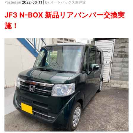
Posted on
2022-06-11
|
by
オートバックス東戸塚
JF3 N-BOX 新品リアバンパー交換実
施！