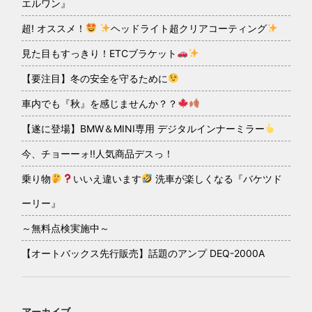
エルワン』
超! オススメ！
ヘッドライト超クリアコーティング
見た目もすっきり！ETCブラケット
【要注目】冬の安全を守るために
車内でも『秋』を感じませんか？？
【遂に登場】BMW＆MINI専用 デジタルインナーミラー
今、チョーーォ!!人気商品デスっ！
乗り物
いいえ違います
洗車が楽しくなる『バケツド
ーリー』
～無料点検実施中～
【オートバックス先行販売】話題のアンプ DEQ-2000A
アーカイブ