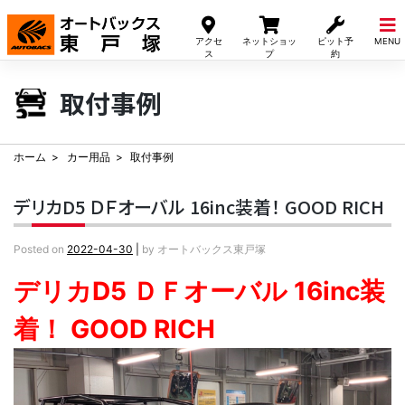
Skip
to
アクセ
ネットショッ
ピット予
MENU
content
ス
プ
約
取付事例
ホーム
カー用品
取付事例
デリカD5 ＤＦオーバル 16inc装着！ GOOD RICH
Posted on
2022-04-30
|
by
オートバックス東戸塚
デリカD5 ＤＦオーバル 16inc装
着！ GOOD RICH