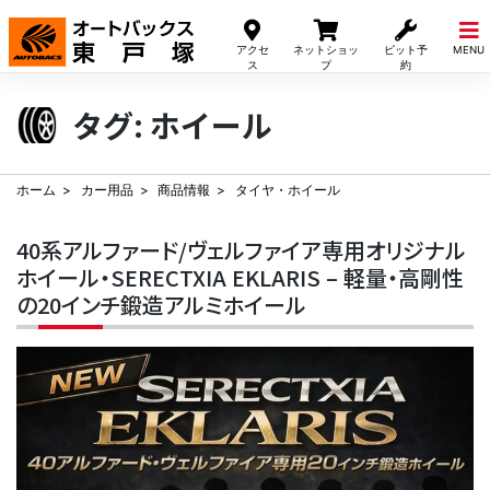
Skip
to
アクセ
ネットショッ
ピット予
MENU
content
ス
プ
約
タグ:
ホイール
ホーム
カー用品
商品情報
タイヤ・ホイール
40系アルファード/ヴェルファイア専用オリジナル
ホイール・SERECTXIA EKLARIS – 軽量・高剛性
の20インチ鍛造アルミホイール