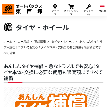
Skip
to
アクセ
ネットショッ
ピット予
MENU
content
ス
プ
約
タイヤ・ホイール
ホーム
カー用品
商品情報
タイヤ・ホイール
あんしんタイヤ補
償 – 急なトラブルでも安心！タイヤ本体・交換に必要な費用も限度額まです
べて補償
あんしんタイヤ補償 – 急なトラブルでも安心！タ
イヤ本体・交換に必要な費用も限度額まですべて
補償