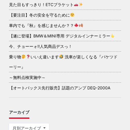
見た目もすっきり！ETCブラケット
【要注目】冬の安全を守るために
車内でも『秋』を感じませんか？？
【遂に登場】BMW＆MINI専用 デジタルインナーミラー
今、チョーーォ!!人気商品デスっ！
乗り物
いいえ違います
洗車が楽しくなる『バケツド
ーリー』
～無料点検実施中～
【オートバックス先行販売】話題のアンプ DEQ-2000A
アーカイブ
月別アーカイブ