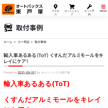
Skip
to
アクセ
ネットショッ
ピット予
MENU
content
ス
プ
約
取付事例
ホーム
カー用品
取付事例
輸入車あるある（ToT） くすんだアルミモールをキ
レイにケア！
Posted on
2021-09-25
|
by
オートバックス東戸塚
輸入車あるある(ToT)
くすんだアルミモールをキレイ