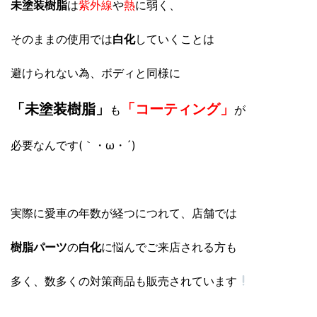
未塗装樹脂
は
紫外線
や
熱
に弱く、
そのままの使用では
白化
していくことは
避けられない為、ボディと同様に
「未
塗装樹
脂
」
「
コーティング」
も
が
必要なんです(｀・ω・´)ゞ
実際に愛車の年数が経つにつれて、店舗では
樹脂パーツ
の
白化
に悩んでご来店される方も
多く、数多くの対策商品も販売されています