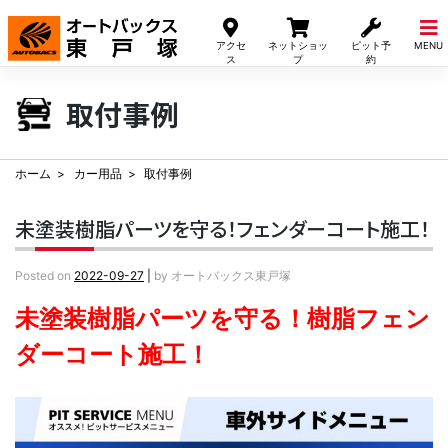
Skip
to
アクセ
ネットショッ
ピット予
MENU
content
ス
プ
約
取付事例
ホーム
カー用品
取付事例
未塗装樹脂パーツを守る！フェンダーコート施工！
Posted on
2022-09-27
|
by
オートバックス東戸塚
未塗装樹脂パーツを守る！樹脂フェン
ダーコート施工！