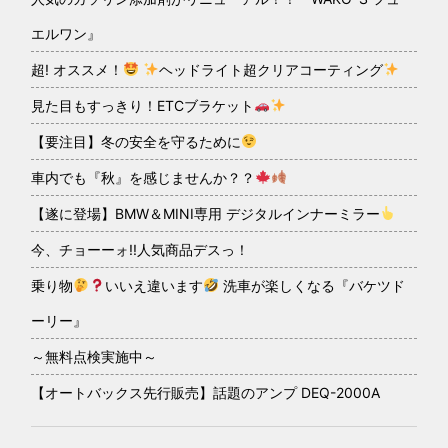
エルワン』
超! オススメ！
ヘッドライト超クリアコーティング
見た目もすっきり！ETCブラケット
【要注目】冬の安全を守るために
車内でも『秋』を感じませんか？？
【遂に登場】BMW＆MINI専用 デジタルインナーミラー
今、チョーーォ!!人気商品デスっ！
乗り物
いいえ違います
洗車が楽しくなる『バケツド
ーリー』
～無料点検実施中～
【オートバックス先行販売】話題のアンプ DEQ-2000A