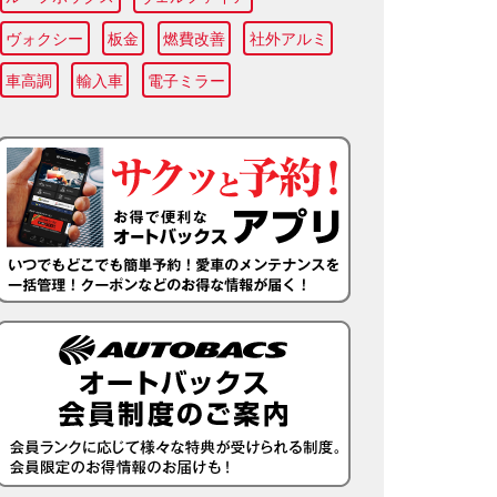
ヴォクシー
板金
燃費改善
社外アルミ
車高調
輸入車
電子ミラー