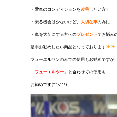
・愛車のコンディションを
改善
したい方！
・乗る機会は少ないけど、
大切な車
の為に！
・車を大切にする方への
プレゼント
でお悩み
是非お勧めしたい商品となっております
フューエルワンのみでの使用もお勧めですが
「
フューエルツー
」と合わせての使用も
お勧めです(*^▽^*)