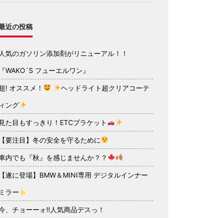
最近の投稿
人気のガソリン添加剤がリニューアル！！
『WAKO´S フューエルワン』
超! オススメ！
ヘッドライト超クリアコーテ
ィング
見た目もすっきり！ETCブラケット
【要注目】冬の安全を守るために
車内でも『秋』を感じませんか？？
【遂に登場】BMW＆MINI専用 デジタルインナー
ミラー
今、チョーーォ!!人気商品デスっ！