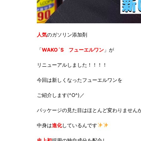
人気
のガソリン添加剤
「
WAKO´S フューエルワン
」が
リニューアルしました！！！！
今回は新しくなったフューエルワンを
ご紹介します(^O^)／
パッケージの見た目はほとんど変わりません
中身は
進化
しているんです
史上初
採用の独自成分を配合し、