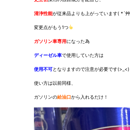
清浄性能
が従来品よりも上がっています( *´艸
変更点がもう1つ
ガソリン車専用
になった為
ディーゼル車
で使用していた方は
使用不可
となりますので注意が必要です(>_<)
使い方は以前同様、
ガソリンの
給油口
から入れるだけ！