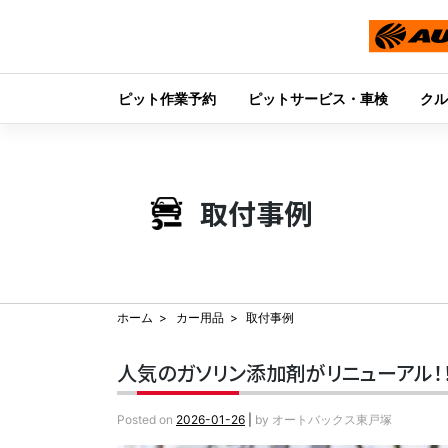
ピット作業予約
ピットサービス・車検
クル
Skip
to
content
取付事例
ホーム
カー用品
取付事例
人気のガソリン添加剤がリニューアル！！『
Posted on
2026-01-26
|
by
オートバックス東戸塚