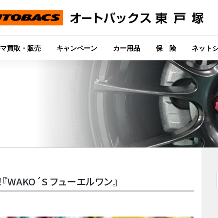
マ買取・販売
キャンペーン
カー用品
保 険
ネット
WAKO´S フューエルワン』