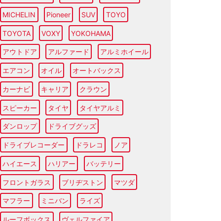
MICHELIN
Pioneer
SUV
TOYO
TOYOTA
VOXY
YOKOHAMA
アウトドア
アルファード
アルミホイール
エアコン
オイル
オートバックス
カーナビ
キャリア
クラウン
スピーカー
タイヤ
タイヤアルミ
ダンロップ
ドライブグッズ
ドライブレコーダー
ドラレコ
ノア
ハイエース
ハリアー
バッテリー
フロントガラス
ブリヂストン
マツダ
マフラー
ミニバン
ライズ
ルーフボックス
ヴェルファイア