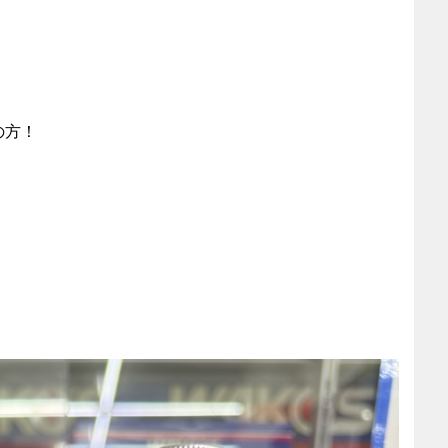
の方！
、