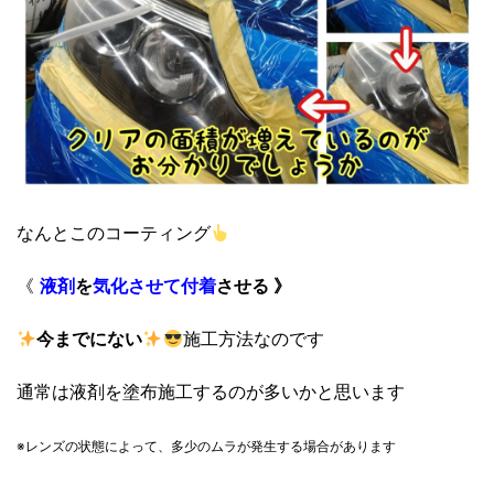
なんとこのコーティング
《
液剤
を
気化させて
付着
させる 》
今までにない
施工方法なのです
通常は液剤を塗布施工するのが多いかと思います
※レンズの状態によって、
多少のムラが発生する場合があります