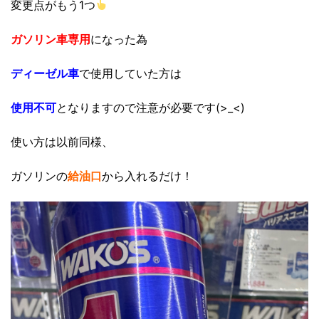
変更点がもう1つ
ガソリン車専用
になった為
ディーゼル車
で使用していた方は
使用不可
となりますので注意が必要です(>_<)
使い方は以前同様、
ガソリンの
給油口
から入れるだけ！