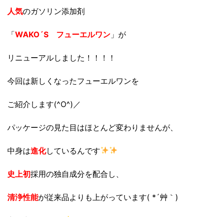
人気
のガソリン添加剤
「
WAKO´S フューエルワン
」が
リニューアルしました！！！！
今回は新しくなったフューエルワンを
ご紹介します(^O^)／
パッケージの見た目はほとんど変わりませんが、
中身は
進化
しているんです
史上初
採用の独自成分を配合し、
清浄性能
が従来品よりも上がっています( *´艸｀)