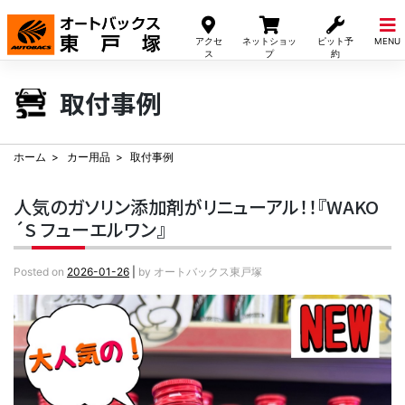
Skip
to
アクセ
ネットショッ
ピット予
MENU
content
ス
プ
約
取付事例
ホーム
カー用品
取付事例
人気のガソリン添加剤がリニューアル！！『WAKO
´S フューエルワン』
Posted on
2026-01-26
|
by
オートバックス東戸塚