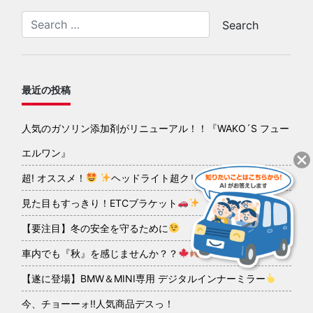
最近の投稿
人気のガソリン添加剤がリニューアル！！『WAKO´S フュー
エルワン』
超! オススメ！
ヘッドライト超クリアコーティング
見た目もすっきり！ETCブラケット
【要注目】冬の安全を守るために
車内でも『秋』を感じませんか？？
【遂に登場】BMW＆MINI専用 デジタルインナーミラー
今、チョーーォ!!人気商品デスっ！