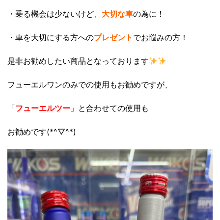
・乗る機会は少ないけど、
大切な車
の為に！
・車を大切にする方への
プレゼント
でお悩みの方！
是非お勧めしたい商品となっております
フューエルワンのみでの使用もお勧めですが、
「
フューエルツー
」と合わせての使用も
お勧めです(*^▽^*)