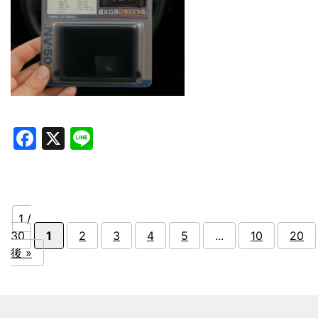
Facebook
X
Line
1 /
30
1
2
3
4
5
...
10
20
後 »