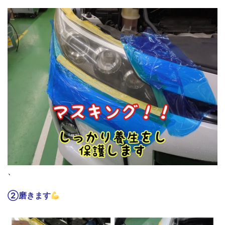
、
②磨きます