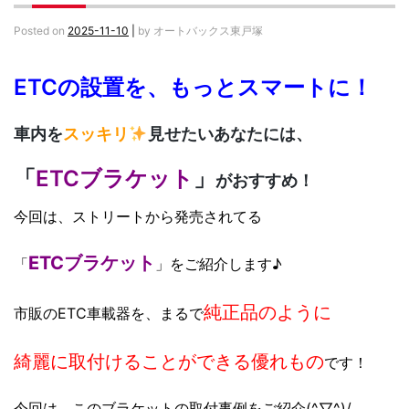
Posted on
2025-11-10
|
by
オートバックス東戸塚
ETCの設置を、もっとスマートに！
車内を
スッキリ
見せたいあなたには、
「
ETCブラケット
」
がおすすめ！
今回は、ストリートから発売されてる
ETCブラケット
「
」をご紹介します♪
純正品のように
市販のETC車載器を、まるで
綺麗に取付けることができる
優れもの
です！
今回は、このブラケットの取付事例をご紹介(^▽^)/