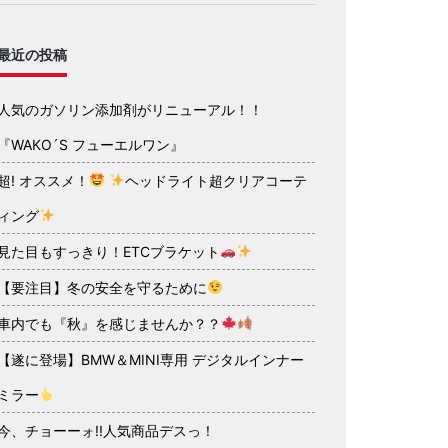
最近の投稿
人気のガソリン添加剤がリニューアル！！
『WAKO´S フューエルワン』
超! オススメ！
ヘッドライト超クリアコーテ
ィング
見た目もすっきり！ETCブラケット
【要注目】冬の安全を守るために
車内でも『秋』を感じませんか？？
【遂に登場】BMW＆MINI専用 デジタルインナー
ミラー
今、チョーーォ!!人気商品デスっ！