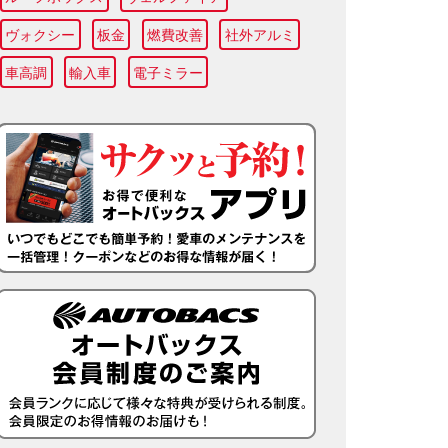
ヴォクシー
板金
燃費改善
社外アルミ
車高調
輸入車
電子ミラー