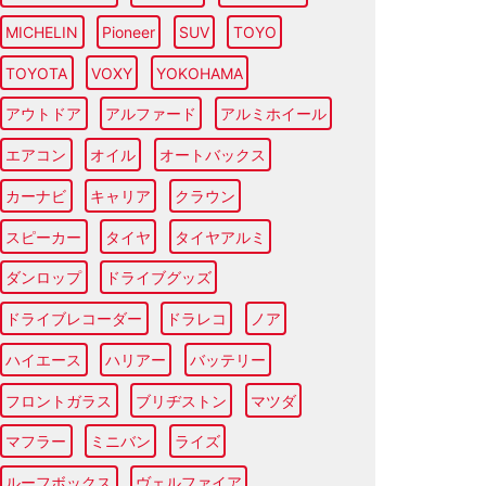
MICHELIN
Pioneer
SUV
TOYO
TOYOTA
VOXY
YOKOHAMA
アウトドア
アルファード
アルミホイール
エアコン
オイル
オートバックス
カーナビ
キャリア
クラウン
スピーカー
タイヤ
タイヤアルミ
ダンロップ
ドライブグッズ
ドライブレコーダー
ドラレコ
ノア
ハイエース
ハリアー
バッテリー
フロントガラス
ブリヂストン
マツダ
マフラー
ミニバン
ライズ
ルーフボックス
ヴェルファイア