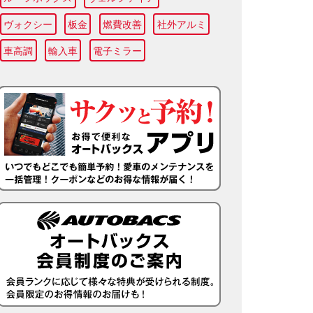
ヴォクシー
板金
燃費改善
社外アルミ
車高調
輸入車
電子ミラー