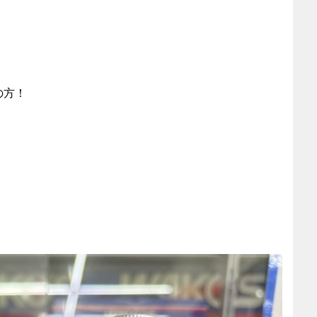
の方！
、