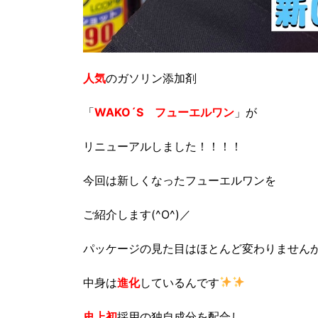
人気
のガソリン添加剤
「
WAKO´S フューエルワン
」が
リニューアルしました！！！！
今回は新しくなったフューエルワンを
ご紹介します(^O^)／
パッケージの見た目はほとんど変わりません
中身は
進化
しているんです
史上初
採用の独自成分を配合し、