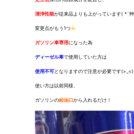
清浄性能
が従来品よりも上がっています( *´艸
変更点がもう1つ
ガソリン車専用
になった為
ディーゼル車
で使用していた方は
使用不可
となりますので注意が必要です(>_<)
使い方は以前同様、
ガソリンの
給油口
から入れるだけ！