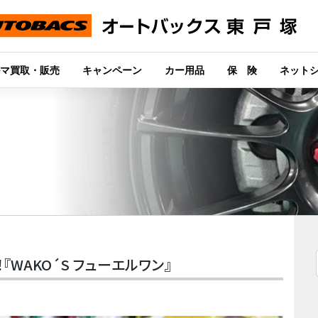
マ買取・販売
キャンペーン
カー用品
保 険
ネット
WAKO´S フューエルワン』