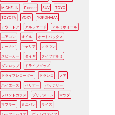
MICHELIN
Pioneer
SUV
TOYO
TOYOTA
VOXY
YOKOHAMA
アウトドア
アルファード
アルミホイール
エアコン
オイル
オートバックス
カーナビ
キャリア
クラウン
スピーカー
タイヤ
タイヤアルミ
ダンロップ
ドライブグッズ
ドライブレコーダー
ドラレコ
ノア
ハイエース
ハリアー
バッテリー
フロントガラス
ブリヂストン
マツダ
マフラー
ミニバン
ライズ
ルーフボックス
ヴェルファイア