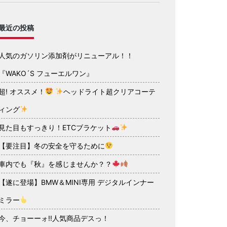
最近の投稿
人気のガソリン添加剤がリニューアル！！
『WAKO´S フューエルワン』
超! オススメ！
ヘッドライト超クリアコーテ
ィング
見た目もすっきり！ETCブラケット
【要注目】冬の安全を守るために
車内でも『秋』を感じませんか？？
【遂に登場】BMW＆MINI専用 デジタルインナー
ミラー
今、チョーーォ!!人気商品デスっ！