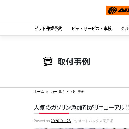
ピット作業予約
ピットサービス・車検
クル
Skip
to
content
取付事例
ホーム
カー用品
取付事例
人気のガソリン添加剤がリニューアル！！『
Posted on
2026-01-26
|
by
オートバックス東戸塚