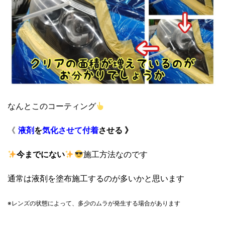
なんとこのコーティング
《
液剤
を
気化させて
付着
させる 》
今までにない
施工方法なのです
通常は液剤を塗布施工するのが多いかと思います
※レンズの状態によって、
多少のムラが発生する場合があります