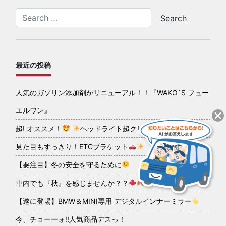
最近の投稿
人気のガソリン添加剤がリニューアル！！『WAKO´S フュー
エルワン』
超! オススメ！
ヘッドライト超クリアコーティング
見た目もすっきり！ETCブラケット
【要注目】冬の安全を守るために
車内でも『秋』を感じませんか？？
【遂に登場】BMW＆MINI専用 デジタルインナーミラー
今、チョーーォ!!人気商品デスっ！