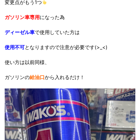
変更点がもう1つ
ガソリン車専用
になった為
ディーゼル車
で使用していた方は
使用不可
となりますので注意が必要です(>_<)
使い方は以前同様、
ガソリンの
給油口
から入れるだけ！