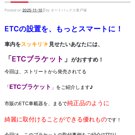
Posted on
2025-11-10
|
by
オートバックス東戸塚
ETCの設置を、もっとスマートに！
車内を
スッキリ
見せたいあなたには、
「
ETCブラケット
」
がおすすめ！
今回は、ストリートから発売されてる
ETCブラケット
「
」をご紹介します♪
純正品のように
市販のETC車載器を、まるで
綺麗に取付けることができる
優れもの
です！
今回は、このブラケットの取付事例をご紹介(^▽^)/