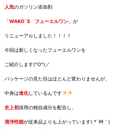
人気
のガソリン添加剤
「
WAKO´S フューエルワン
」が
リニューアルしました！！！！
今回は新しくなったフューエルワンを
ご紹介します(^O^)／
パッケージの見た目はほとんど変わりませんが、
中身は
進化
しているんです
史上初
採用の独自成分を配合し、
清浄性能
が従来品よりも上がっています( *´艸｀)