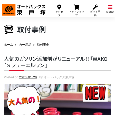
Skip
to
アクセ
ネットショッ
ピット予
MENU
content
ス
プ
約
取付事例
ホーム
カー用品
取付事例
人気のガソリン添加剤がリニューアル！！『WAKO
´S フューエルワン』
Posted on
2026-01-26
|
by
オートバックス東戸塚