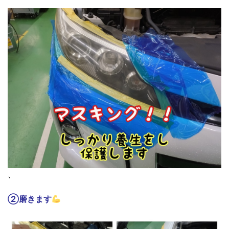
、
②磨きます