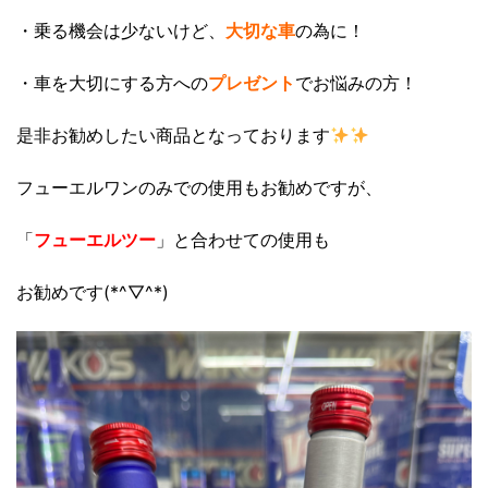
・乗る機会は少ないけど、
大切な車
の為に！
・車を大切にする方への
プレゼント
でお悩みの方！
是非お勧めしたい商品となっております
フューエルワンのみでの使用もお勧めですが、
「
フューエルツー
」と合わせての使用も
お勧めです(*^▽^*)