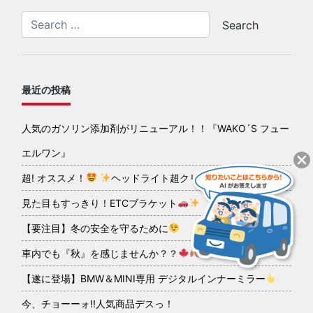
最近の投稿
人気のガソリン添加剤がリニューアル！！『WAKO´S フュー
エルワン』
超! オススメ！
ヘッドライト超クリアコーティング
見た目もすっきり！ETCブラケット
【要注目】冬の安全を守るために
車内でも『秋』を感じませんか？？
【遂に登場】BMW＆MINI専用 デジタルインナーミラー
今、チョーーォ!!人気商品デスっ！