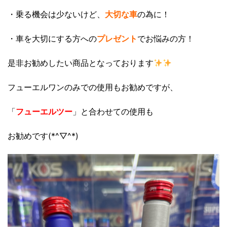
・乗る機会は少ないけど、
大切な車
の為に！
・車を大切にする方への
プレゼント
でお悩みの方！
是非お勧めしたい商品となっております
フューエルワンのみでの使用もお勧めですが、
「
フューエルツー
」と合わせての使用も
お勧めです(*^▽^*)