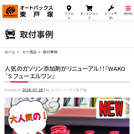
Skip
to
アクセ
ネットショッ
ピット予
MENU
content
ス
プ
約
取付事例
ホーム
カー用品
取付事例
人気のガソリン添加剤がリニューアル！！『WAKO
´S フューエルワン』
Posted on
2026-01-26
|
by
オートバックス東戸塚