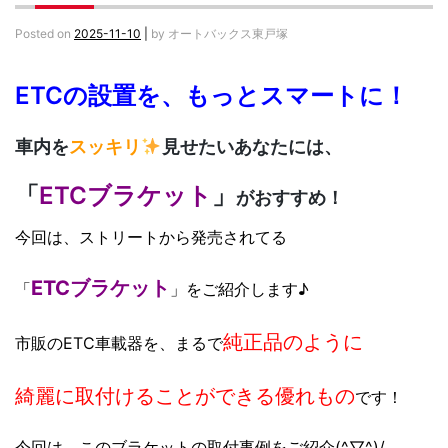
Posted on
2025-11-10
|
by
オートバックス東戸塚
ETCの設置を、もっとスマートに！
車内を
スッキリ
見せたいあなたには、
「
ETCブラケット
」
がおすすめ！
今回は、ストリートから発売されてる
ETCブラケット
「
」をご紹介します♪
純正品のように
市販のETC車載器を、まるで
綺麗に取付けることができる
優れもの
です！
今回は、このブラケットの取付事例をご紹介(^▽^)/