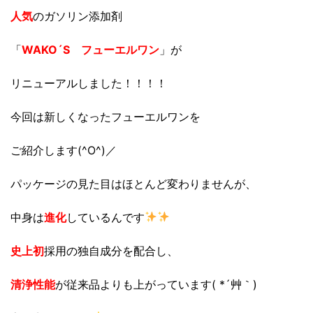
人気
のガソリン添加剤
「
WAKO´S フューエルワン
」が
リニューアルしました！！！！
今回は新しくなったフューエルワンを
ご紹介します(^O^)／
パッケージの見た目はほとんど変わりませんが、
中身は
進化
しているんです
史上初
採用の独自成分を配合し、
清浄性能
が従来品よりも上がっています( *´艸｀)