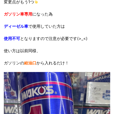
変更点がもう1つ
ガソリン車専用
になった為
ディーゼル車
で使用していた方は
使用不可
となりますので注意が必要です(>_<)
使い方は以前同様、
ガソリンの
給油口
から入れるだけ！