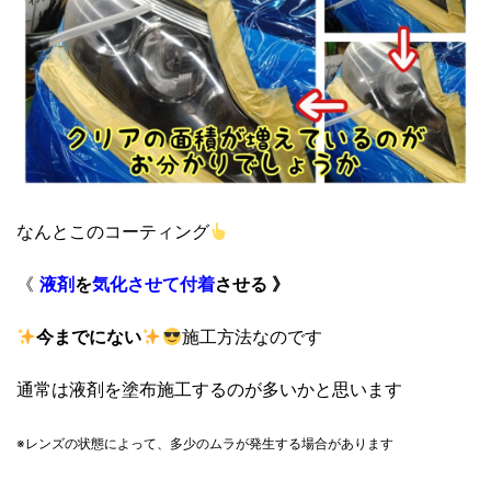
なんとこのコーティング
《
液剤
を
気化させて
付着
させる 》
今までにない
施工方法なのです
通常は液剤を塗布施工するのが多いかと思います
※レンズの状態によって、
多少のムラが発生する場合があります