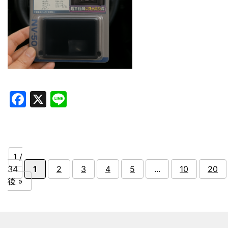
Facebook
X
Line
1 /
34
1
2
3
4
5
...
10
20
後 »