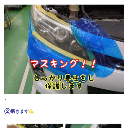
、
②磨きます