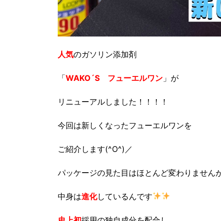
人気
のガソリン添加剤
「
WAKO´S フューエルワン
」が
リニューアルしました！！！！
今回は新しくなったフューエルワンを
ご紹介します(^O^)／
パッケージの見た目はほとんど変わりません
中身は
進化
しているんです
史上初
採用の独自成分を配合し、