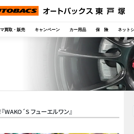
マ買取・販売
キャンペーン
カー用品
保 険
ネット
WAKO´S フューエルワン』