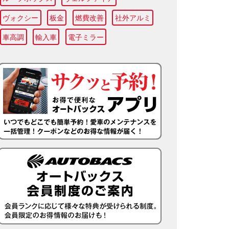
ヴォクシー
板金
燃費改善
社外アルミ
車高調
輸入車
電子ミラー