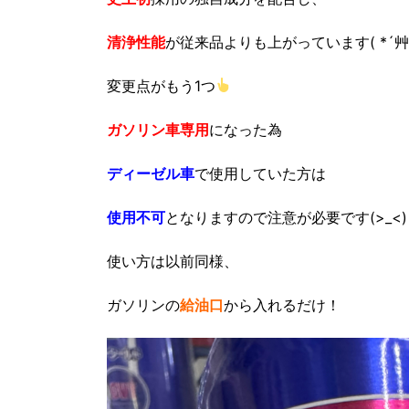
清浄性能
が従来品よりも上がっています( *´艸
変更点がもう1つ
ガソリン車専用
になった為
ディーゼル車
で使用していた方は
使用不可
となりますので注意が必要です(>_<)
使い方は以前同様、
ガソリンの
給油口
から入れるだけ！