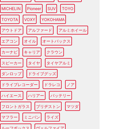
MICHELIN
Pioneer
SUV
TOYO
TOYOTA
VOXY
YOKOHAMA
アウトドア
アルファード
アルミホイール
エアコン
オイル
オートバックス
カーナビ
キャリア
クラウン
スピーカー
タイヤ
タイヤアルミ
ダンロップ
ドライブグッズ
ドライブレコーダー
ドラレコ
ノア
ハイエース
ハリアー
バッテリー
フロントガラス
ブリヂストン
マツダ
マフラー
ミニバン
ライズ
ルーフボックス
ヴェルファイア