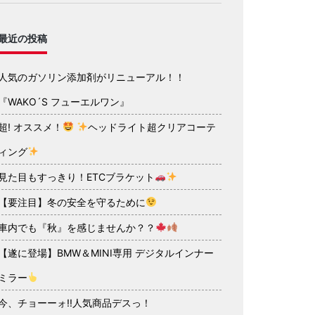
最近の投稿
人気のガソリン添加剤がリニューアル！！
『WAKO´S フューエルワン』
超! オススメ！
ヘッドライト超クリアコーテ
ィング
見た目もすっきり！ETCブラケット
【要注目】冬の安全を守るために
車内でも『秋』を感じませんか？？
【遂に登場】BMW＆MINI専用 デジタルインナー
ミラー
今、チョーーォ!!人気商品デスっ！