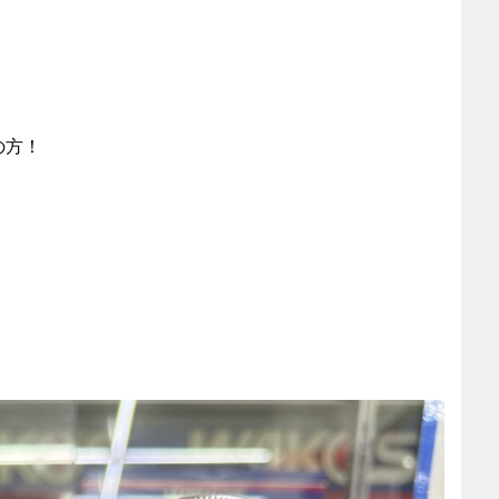
の方！
、