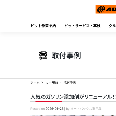
ピット作業予約
ピットサービス・車検
クル
Skip
to
content
取付事例
ホーム
カー用品
取付事例
人気のガソリン添加剤がリニューアル！！『
Posted on
2026-01-26
|
by
オートバックス東戸塚