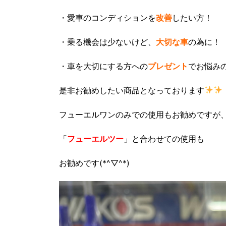
・愛車のコンディションを
改善
したい方！
・乗る機会は少ないけど、
大切な車
の為に！
・車を大切にする方への
プレゼント
でお悩み
是非お勧めしたい商品となっております
フューエルワンのみでの使用もお勧めですが
「
フューエルツー
」と合わせての使用も
お勧めです(*^▽^*)