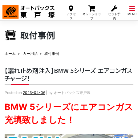
Skip
to
アクセ
ネットショッ
ピット予
MENU
content
ス
プ
約
取付事例
ホーム
カー用品
取付事例
【漏れ止め剤注入】BMW 5シリーズ エアコンガス
チャージ！
Posted on
2023-04-06
|
by
オートバックス東戸塚
BMW 5シリーズにエアコンガス
充填致しました！