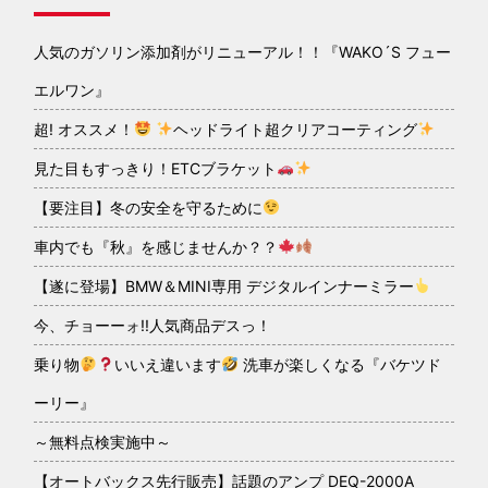
人気のガソリン添加剤がリニューアル！！『WAKO´S フュー
エルワン』
超! オススメ！
ヘッドライト超クリアコーティング
見た目もすっきり！ETCブラケット
【要注目】冬の安全を守るために
車内でも『秋』を感じませんか？？
【遂に登場】BMW＆MINI専用 デジタルインナーミラー
今、チョーーォ!!人気商品デスっ！
乗り物
いいえ違います
洗車が楽しくなる『バケツド
ーリー』
～無料点検実施中～
【オートバックス先行販売】話題のアンプ DEQ-2000A