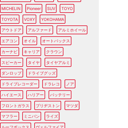
MICHELIN
Pioneer
SUV
TOYO
TOYOTA
VOXY
YOKOHAMA
アウトドア
アルファード
アルミホイール
エアコン
オイル
オートバックス
カーナビ
キャリア
クラウン
スピーカー
タイヤ
タイヤアルミ
ダンロップ
ドライブグッズ
ドライブレコーダー
ドラレコ
ノア
ハイエース
ハリアー
バッテリー
フロントガラス
ブリヂストン
マツダ
マフラー
ミニバン
ライズ
ルーフボックス
ヴェルファイア