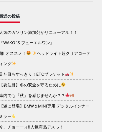
最近の投稿
人気のガソリン添加剤がリニューアル！！
『WAKO´S フューエルワン』
超! オススメ！
ヘッドライト超クリアコーテ
ィング
見た目もすっきり！ETCブラケット
【要注目】冬の安全を守るために
車内でも『秋』を感じませんか？？
【遂に登場】BMW＆MINI専用 デジタルインナー
ミラー
今、チョーーォ!!人気商品デスっ！