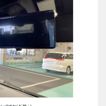
ですね( *´艸｀)