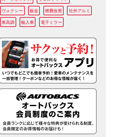
ヴォクシー
板金
燃費改善
社外アルミ
車高調
輸入車
電子ミラー