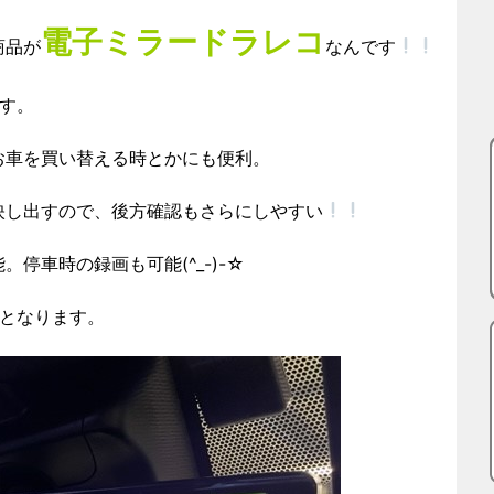
電子ミラードラレコ
商品が
なんです
す。
お車を買い替える時とかにも便利。
映し出すので、後方確認もさらにしやすい
停車時の録画も可能(^_-)-☆
要となります。