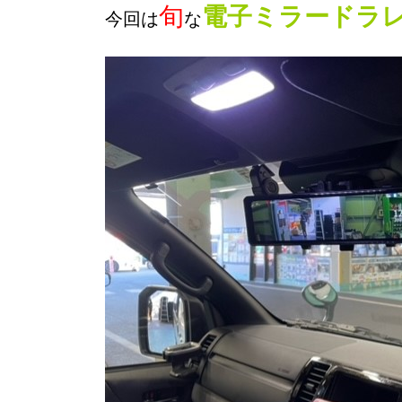
旬
電子ミラードラ
今回は
な