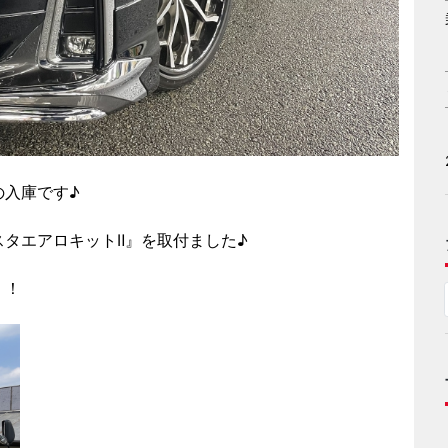
の入庫です♪
タエアロキットⅡ』を取付ました♪
！！