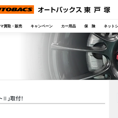
マ買取・販売
キャンペーン
カー用品
保 険
ネット
トⅡ」取付！