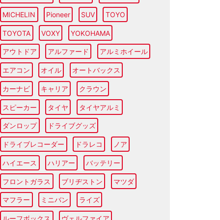
MICHELIN
Pioneer
SUV
TOYO
TOYOTA
VOXY
YOKOHAMA
アウトドア
アルファード
アルミホイール
エアコン
オイル
オートバックス
カーナビ
キャリア
クラウン
スピーカー
タイヤ
タイヤアルミ
ダンロップ
ドライブグッズ
ドライブレコーダー
ドラレコ
ノア
ハイエース
ハリアー
バッテリー
フロントガラス
ブリヂストン
マツダ
マフラー
ミニバン
ライズ
ルーフボックス
ヴェルファイア