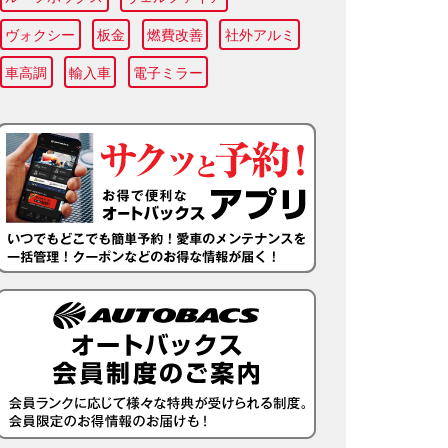
ヴォクシー
板金
燃費改善
社外アルミ
車高調
輸入車
電子ミラー