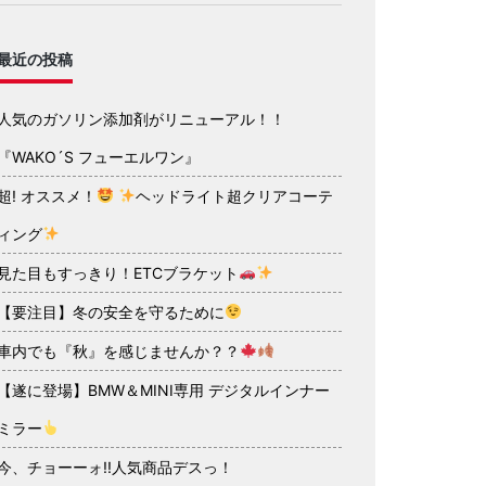
最近の投稿
人気のガソリン添加剤がリニューアル！！
『WAKO´S フューエルワン』
超! オススメ！
ヘッドライト超クリアコーテ
ィング
見た目もすっきり！ETCブラケット
【要注目】冬の安全を守るために
車内でも『秋』を感じませんか？？
【遂に登場】BMW＆MINI専用 デジタルインナー
ミラー
今、チョーーォ!!人気商品デスっ！