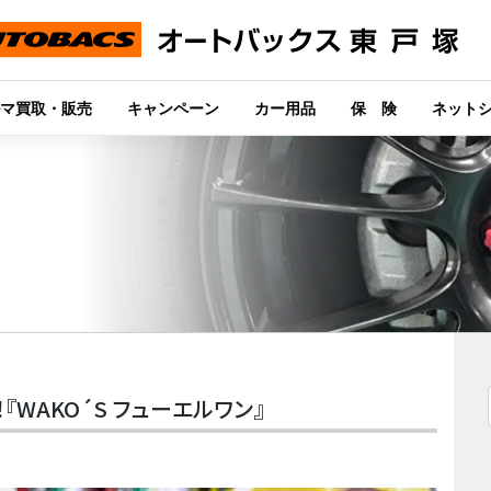
マ買取・販売
キャンペーン
カー用品
保 険
ネット
WAKO´S フューエルワン』