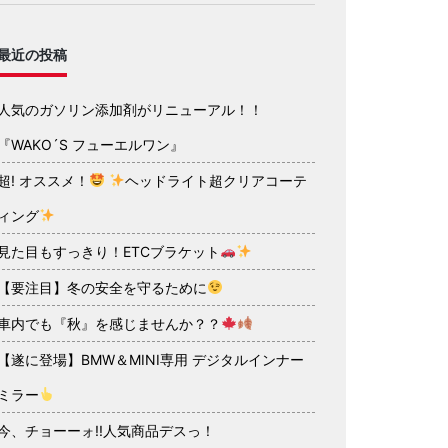
最近の投稿
人気のガソリン添加剤がリニューアル！！
『WAKO´S フューエルワン』
超! オススメ！
ヘッドライト超クリアコーテ
ィング
見た目もすっきり！ETCブラケット
【要注目】冬の安全を守るために
車内でも『秋』を感じませんか？？
【遂に登場】BMW＆MINI専用 デジタルインナー
ミラー
今、チョーーォ!!人気商品デスっ！