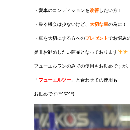
・愛車のコンディションを
改善
したい方！
・乗る機会は少ないけど、
大切な車
の為に！
・車を大切にする方への
プレゼント
でお悩み
是非お勧めしたい商品となっております
フューエルワンのみでの使用もお勧めですが
「
フューエルツー
」と合わせての使用も
お勧めです(*^▽^*)