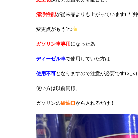
清浄性能
が従来品よりも上がっています( *´艸
変更点がもう1つ
ガソリン車専用
になった為
ディーゼル車
で使用していた方は
使用不可
となりますので注意が必要です(>_<)
使い方は以前同様、
ガソリンの
給油口
から入れるだけ！