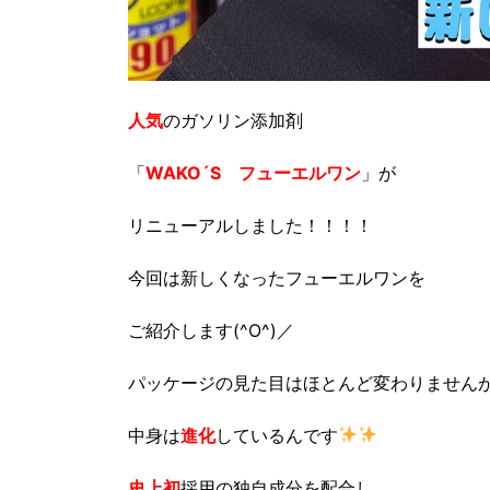
人気
のガソリン添加剤
「
WAKO´S フューエルワン
」が
リニューアルしました！！！！
今回は新しくなったフューエルワンを
ご紹介します(^O^)／
パッケージの見た目はほとんど変わりません
中身は
進化
しているんです
史上初
採用の独自成分を配合し、