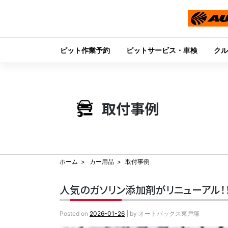
ピット作業予約
ピットサービス・車検
クル
Skip
to
content
取付事例
ホーム
カー用品
取付事例
人気のガソリン添加剤がリニューアル！！『
Posted on
2026-01-26
|
by
オートバックス東戸塚