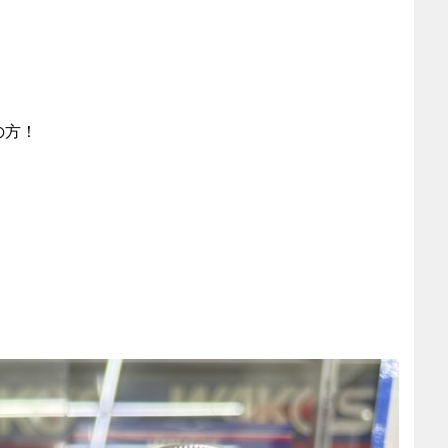
の方！
、