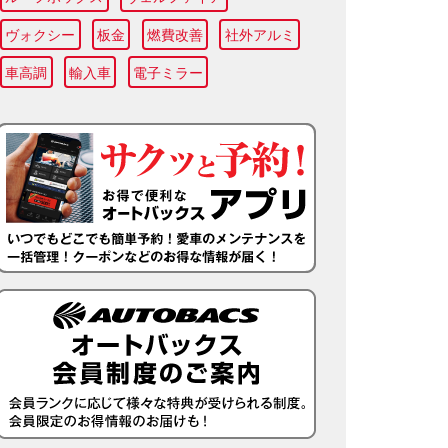
ヴォクシー
板金
燃費改善
社外アルミ
車高調
輸入車
電子ミラー