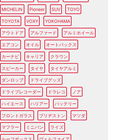
MICHELIN
Pioneer
SUV
TOYO
TOYOTA
VOXY
YOKOHAMA
アウトドア
アルファード
アルミホイール
エアコン
オイル
オートバックス
カーナビ
キャリア
クラウン
スピーカー
タイヤ
タイヤアルミ
ダンロップ
ドライブグッズ
ドライブレコーダー
ドラレコ
ノア
ハイエース
ハリアー
バッテリー
フロントガラス
ブリヂストン
マツダ
マフラー
ミニバン
ライズ
ルーフボックス
ヴェルファイア