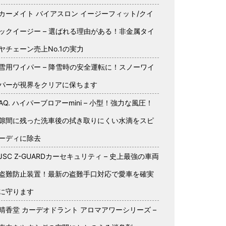
カーメイト バイアスロン イージーフィット/クイ
ックイージー – 選ばれる理由がある！非金属タイ
ヤチェーン売上No.1の実力
雪用ワイパー – 降雪時の安全運転に！スノーワイ
パーが視界をクリアに保ちます
AQ. ハイパーブロアーmini – 小型！強力な風圧！
隙間に残った洗車後の拭き取りにくい水滴をスピ
ーディに除去
JSC Z-GUARDカーセキュリティ – 史上最強の車両
盗難防止装置！最新の盗難手口対応で愛車を確実
に守ります
晴香堂 カーデオドラント アロマアワーシリーズ –