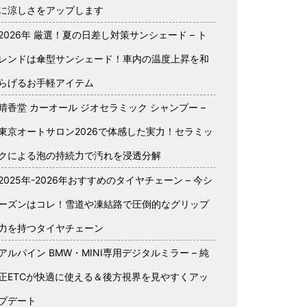
に涼しさをアップします
2026年 厳選！夏の日差し対策サンシェード – ト
レンドは傘型サンシェード！車内の温度上昇を和
らげるお手軽アイテム
晴香堂 カーオール ジオセラミック シャンプー –
東京オートサロン2026で体感した実力！セラミッ
クによる泡の持続力で汚れを浸透分解
2025年-2026年おすすめのタイヤチェーン – 今シ
ーズンはコレ！雪道や凍結路で圧倒的なグリップ
力を持つタイヤチェーン
アルパイン BMW・MINI専用デジタルミラー – 純
正ETCが快適に使える＆後方視界を見やすくアッ
プデート