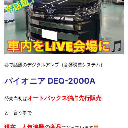
巷で話題のデジタルアン
プ
（音響調整システム）
パイオニア DEQ-2000A
オートバックス独占先行販売
発売当初は
と、言う事で
現在、
人気沸騰の商品
になっています