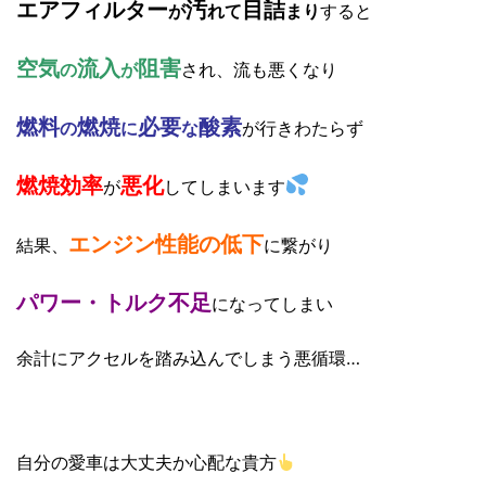
エアフィルター
汚
目詰
が
れて
まり
すると
空気
流入
阻害
の
が
され、流も悪くなり
燃料
燃焼
必要
酸素
の
に
な
が行きわたらず
燃焼効率
悪化
が
してしまいます
エンジン性能の低下
結果、
に繋がり
パワー・トルク不足
になってしまい
余計にアクセルを踏み込んでしまう悪循環…
自分の愛車は大丈夫か心配な貴方