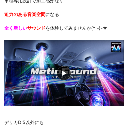
車種専用設計で加工感がなく
迫力のある音楽空間
になる
全く新しい
サウンド
を体験してみませんか(^_-)-☆
デリカD:5以外にも