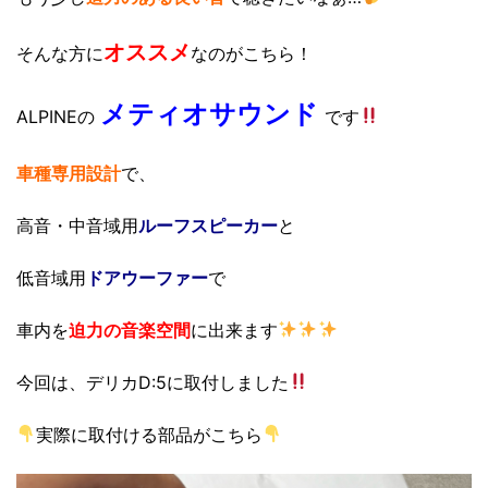
オススメ
そんな方に
なのがこちら！
メティオサウンド
ALPINEの
です
車種専用設計
で、
高音・中音域用
ルーフスピーカー
と
低音域用
ドアウーファー
で
車内を
迫力の音楽空間
に出来ます
今回は、デリカD:5に取付しました
実際に取付ける部品がこちら