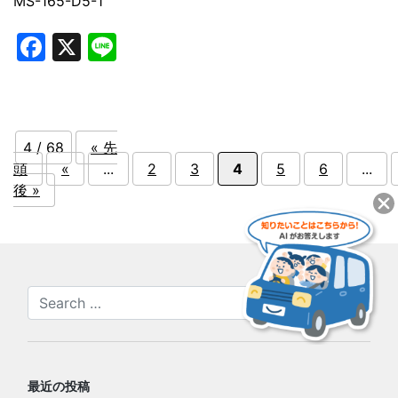
MS-165-D5-1
Facebook
X
Line
4 / 68
« 先
頭
«
...
2
3
4
5
6
...
後 »
最近の投稿