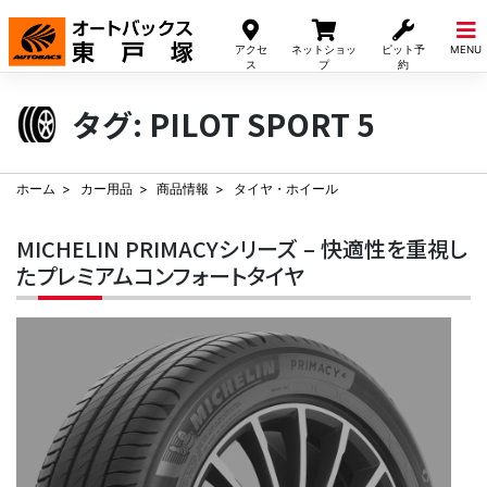
Skip
to
アクセ
ネットショッ
ピット予
MENU
content
ス
プ
約
タグ:
PILOT SPORT 5
ホーム
カー用品
商品情報
タイヤ・ホイール
MICHELIN PRIMACYシリーズ – 快適性を重視し
たプレミアムコンフォートタイヤ