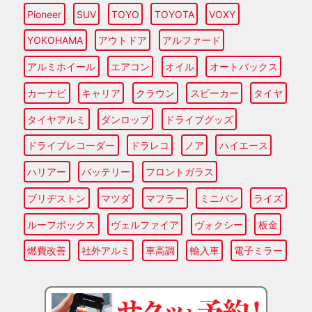
Pioneer
SUV
TOYO
TOYOTA
VOXY
YOKOHAMA
アウトドア
アルファード
アルミホイール
エアコン
オイル
オートバックス
カーナビ
キャリア
クラウン
スピーカー
タイヤ
タイヤアルミ
ダンロップ
ドライブグッズ
ドライブレコーダー
ドラレコ
ノア
ハイエース
ハリアー
バッテリー
フロントガラス
ブリヂストン
マツダ
マフラー
ミニバン
ライズ
ルーフボックス
ヴェルファイア
ヴォクシー
板金
燃費改善
社外アルミ
車高調
輸入車
電子ミラー