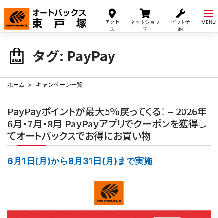
Skip
to
アクセ
ネットショッ
ピット予
MENU
content
ス
プ
約
タグ:
PayPay
ホーム
キャンペーン一覧
PayPayポイントが最大5％戻ってくる！ – 2026年
6月・7月・8月 PayPayアプリでクーポンを獲得し
てオートバックスでお得にお買い物
6月1日(月)から8月31日(月)まで実施