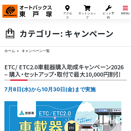
Skip
to
アクセ
ネットショッ
ピット予
MENU
content
ス
プ
約
カテゴリー:
キャンペーン
ホーム
キャンペーン一覧
ETC/ ETC2.0車載器購入助成キャンペーン2026
– 購入・セットアップ・取付で最大10,000円割引
7月8日(水)から10月30日(金)まで実施