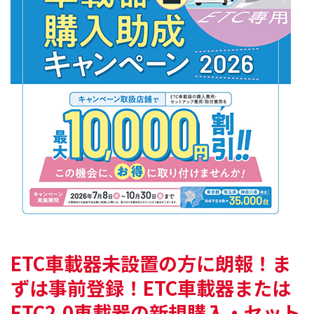
ETC車載器未設置の方に朗報！
ま
ずは事前登録！ETC車載器または
ETC2.0車載器の
新規購入・セット