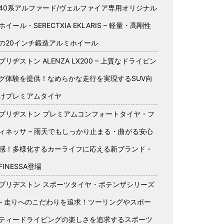
40系アルファード/ヴェルファイア専用オリジナル
ホイール・SERECTXIA EKLARIS – 軽量・高剛性
の20インチ鍛造アルミホイール
ブリヂストン ALENZA LX200 – 上質なドライビン
グ体験を提供！なめらかな走行を実現するSUV向
けプレミアムタイヤ
ブリヂストン プレミアムコンフォートタイヤ・フ
ィネッサ – 雨天でもしっかり止まる・曲がる安心
感！多様化するカーライフに応える新ブランド・
FINESSA登場
ブリヂストン スポーツタイヤ・ポテンザシリーズ
– 走りへのこだわりを追求！ツーリングやスポー
ティードライビングの楽しさを追求するスポーツ