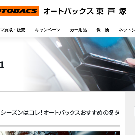
マ買取・販売
キャンペーン
カー用品
保 険
ネット
1
 – 今シーズンはコレ！オートバックスおすすめの冬タ