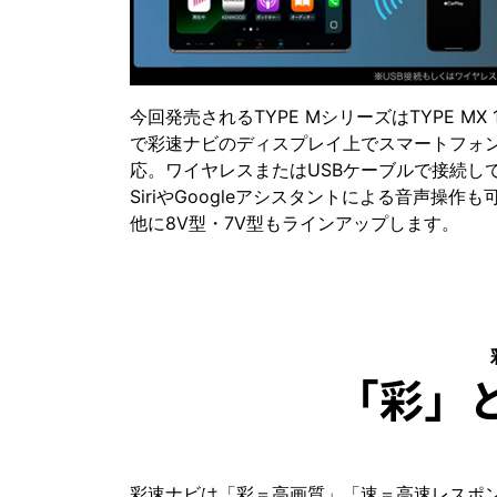
今回発売されるTYPE MシリーズはTYPE MX
で彩速ナビのディスプレイ上でスマートフォンの機能を使
応。ワイヤレスまたはUSBケーブルで接続して
SiriやGoogleアシスタントによる音声操作
他に8V型・7V型もラインアップします。
「彩」
彩速ナビは「彩＝高画質」「速＝高速レスポ