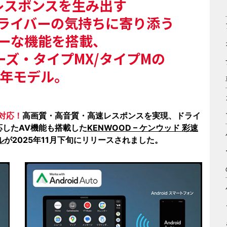
レスポンスを生み出す
ライバーの気持ちに寄り添う
ーな機能を搭載、
ズ・タイプMX/タイプMの
25年モデル。
oに対応！
高画質・高音質・高速レスポンスを実現、ドライ
したAV機能も搭載した
KENWOOD – ケンウッド 彩速
ル
が2025年11月下旬にリリースされました。