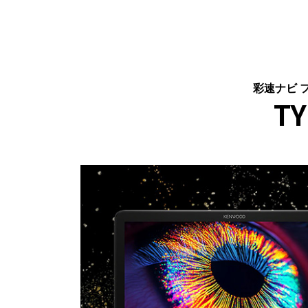
彩速ナビ 
TY