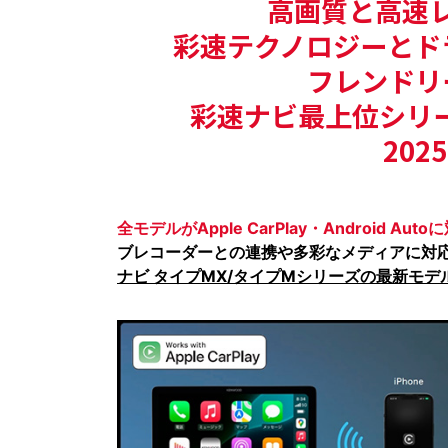
高画質と高速
彩速テクノロジーとド
フレンドリ
彩速ナビ最上位シリー
20
全モデルがApple CarPlay・Android Aut
ブレコーダーとの連携や多彩なメディアに対応
ナビ タイプMX/タイプMシリーズの最新モデ