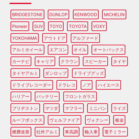
BRIDGESTONE
DUNLOP
KENWOOD
MICHELIN
Pioneer
SUV
TOYO
TOYOTA
VOXY
YOKOHAMA
アウトドア
アルファード
アルミホイール
エアコン
オイル
オートバックス
カーナビ
キャリア
クラウン
スピーカー
タイヤ
タイヤアルミ
ダンロップ
ドライブグッズ
ドライブレコーダー
ドラレコ
ノア
ハイエース
ハリアー
バッテリー
フロントガラス
ブリヂストン
マツダ
マフラー
ミニバン
ライズ
ルーフボックス
ヴェルファイア
ヴォクシー
板金
燃費改善
社外アルミ
車高調
輸入車
電子ミラー