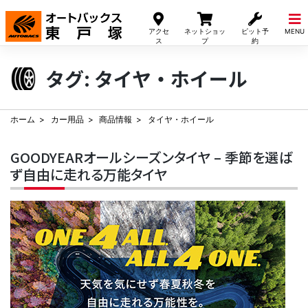
Skip
to
アクセ
ネットショッ
ピット予
MENU
content
ス
プ
約
タグ:
タイヤ・ホイール
ホーム
カー用品
商品情報
タイヤ・ホイール
GOODYEARオールシーズンタイヤ – 季節を選ば
ず自由に走れる万能タイヤ