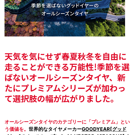
天気を気にせず春夏秋冬を自由に
走ることができる万能性!
季節を選
ばないオールシーズンタイヤ、
新
たにプレミアムシリーズが加わっ
て
選択肢の幅が広がりました。
オールシーズンタイヤのカテゴリーに「プレミアム」とい
う価値を。
世界的なタイヤメーカー
GOODYEAR[グッド