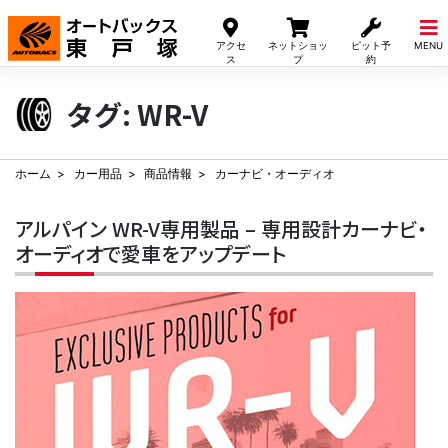
Skip
to
アクセ
ネットショッ
ピット予
MENU
content
ス
プ
約
タグ:
WR-V
ホーム
カー用品
商品情報
カーナビ・オーディオ
アルパイン WR-V専用製品 – 専用設計カーナビ・
オーディオで愛車をアップデート