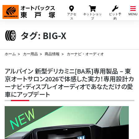
Skip
to
アクセ
ネットショッ
ピット予
MENU
content
ス
プ
約
タグ:
BIG-X
ホーム
カー用品
商品情報
カーナビ・オーディオ
アルパイン 新型デリカミニ[BA系]専用製品 – 東
京オートサロン2026で体感した実力！専用設計カ
ーナビ・ディスプレイオーディオであなただけの愛
車にアップデート