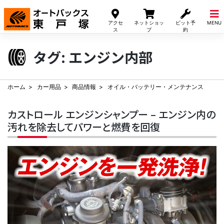
Skip
to
アクセ
ネットショッ
ピット予
MENU
content
ス
プ
約
タグ:
エンジン内部
ホーム
カー用品
商品情報
オイル・バッテリー・メンテナンス
カストロール エンジンシャンプー – エンジン内の
汚れを除去してパワーと燃費を回復