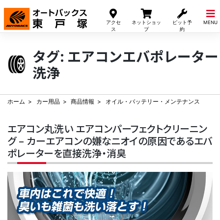
Skip
to
アクセ
ネットショッ
ピット予
MENU
content
ス
プ
約
タグ:
エアコンエバポレーター
洗浄
ホーム
カー用品
商品情報
オイル・バッテリー・メンテナンス
エアコン丸洗い エアコンパーフェクトクリーニン
グ – カーエアコンの嫌なニオイの原因であるエバ
ポレーターを直接洗浄・消臭