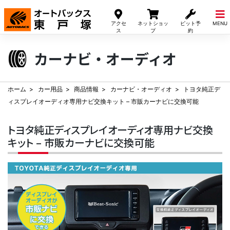
Skip
to
アクセ
ネットショッ
ピット予
MENU
content
ス
プ
約
カーナビ・オーディオ
ホーム
カー用品
商品情報
カーナビ・オーディオ
トヨタ純正デ
ィスプレイオーディオ専用ナビ交換キット – 市販カーナビに交換可能
トヨタ純正ディスプレイオーディオ専用ナビ交換
キット – 市販カーナビに交換可能