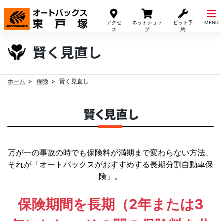
Skip
to
アクセ
ネットショッ
ピット予
MENU
content
ス
プ
約
賢く見直し
ホーム
保険
賢く見直し
賢く見直し
万が一の事故の時でも保険料が満期まで変わらない方法、
それが「オートバックスがおすすめする長期分割自動車保
険」。
保険期間を長期（2年または3